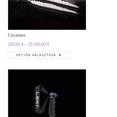
Cocainea
Ártartomány:
250,00
€
–
25.000,00
€
250,00 €
OPCIÓK VÁLASZTÁSA
-
25.000,00 €