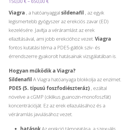
Ártartomány:
150,00
€
–
650,00
€
150,00 €
Viagra
, a hatóanyaggal
sildenafil
, az egyik
-
legismertebb gyógyszer az erekciós zavar (ED)
650,00 €
kezelésére. Javítja a véráramlást az erek
ellazításával, ami jobb erekcióhoz vezet.
Viagra
fontos kutatási téma a PDE5-gátlók szív- és
érrendszerre gyakorolt ​​hatásainak vizsgálatában is.
Hogyan működik a Viagra?
Sildenafil
A Viagra hatóanyaga blokkolja az enzimet.
PDE5 (5. típusú foszfodiészteráz)
, ezáltal
növelve a cGMP (ciklikus guanozin-monofoszfát)
koncentrációját. Ez az erek ellazulásához és a
véráramlás javulásához vezet.
hatások
Az erekció támogatása, a szexuális