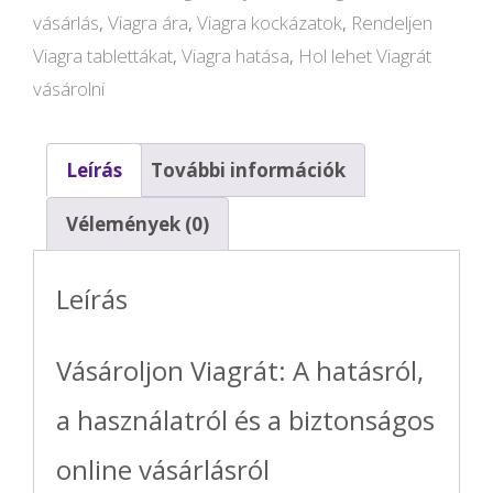
vásárlás
,
Viagra ára
,
Viagra kockázatok
,
Rendeljen
Viagra tablettákat
,
Viagra hatása
,
Hol lehet Viagrát
vásárolni
Leírás
További információk
Vélemények (0)
Leírás
Vásároljon Viagrát: A hatásról,
a használatról és a biztonságos
online vásárlásról