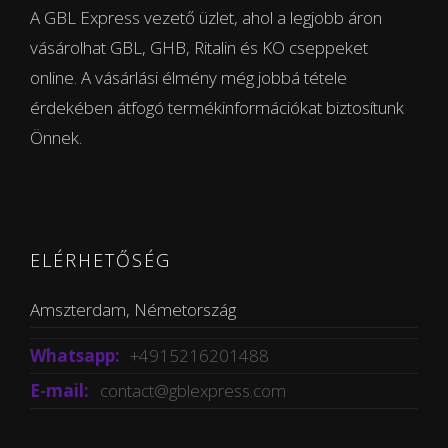
A GBL Express vezető üzlet, ahol a legjobb áron
vásárolhat GBL, GHB, Ritalin és KO cseppeket
online. A vásárlási élmény még jobbá tétele
érdekében átfogó termékinformációkat biztosítunk
Önnek.
ELÉRHETŐSÉG
Amszterdam, Németország
Whatsapp:
+4915216201488
E-mail:
contact@gblexpress.com