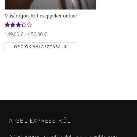
Vásároljon KO cseppeket online
Értékelés:
Ártartomány:
149,00
€
–
450,00
€
3.22
/
149,00 €
5
OPCIÓK VÁLASZTÁSA
-
450,00 €
A GBL EXPRESS-RŐL
A GBL Express vezető üzlet, ahol a legjobb áron