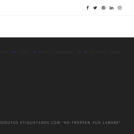
ETH
LOJA
CONTACTAR-NOS
0 ITENS
0,00 €
RODUTOS ETIQUETADOS COM “KO-TROPFEN FÜR LABORE”