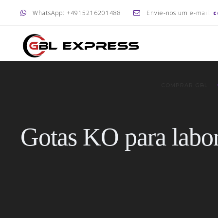
WhatsApp: +4915216201488
Envie-nos um e-mail:
c
COMPRAR GBL
Gotas KO para labor