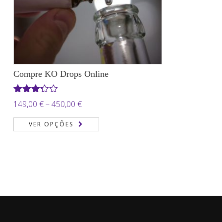
Compre KO Drops Online
Avaliação
Price
149,00
€
–
450,00
€
3.22
de
range:
5
VER OPÇÕES
149,00 €
through
450,00 €