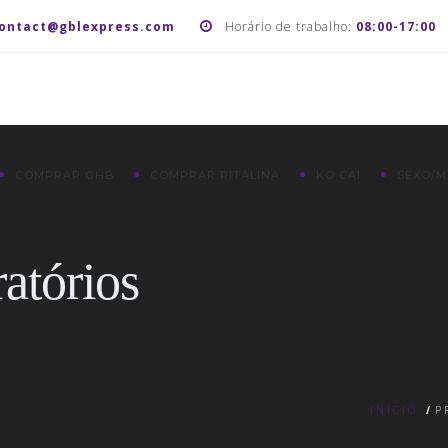
ontact@gblexpress.com
Horário de trabalho:
08:00-17:00
COMPRAR GHB
COMPRAR RITALINA
KO CAI
SEXO/M
atórios
INÍCIO
/
P