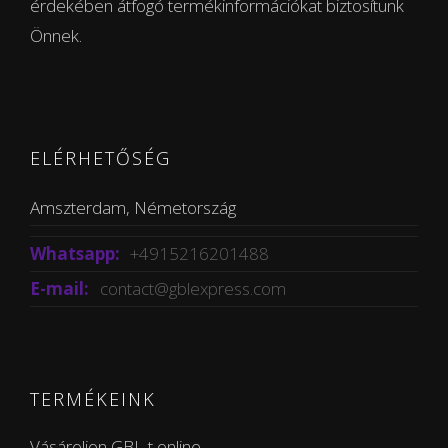
érdekében átfogó termékinformációkat biztosítunk
Önnek.
ELÉRHETŐSÉG
Amszterdam, Németország
Whatsapp:
+4915216201488
E-mail:
contact@gblexpress.com
TERMÉKEINK
Vásároljon GBL-t online