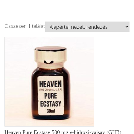
Összesen 1 találat
Heaven Pure Ecstasy 500 mg γ-hidroxi-vajsav (GHB)