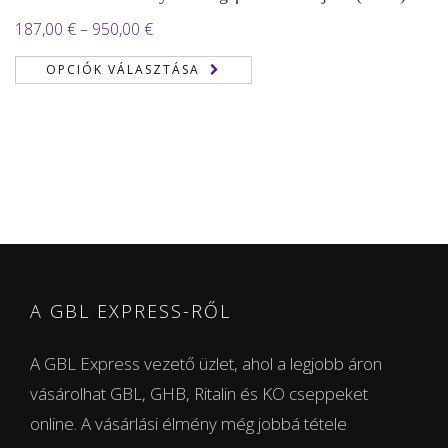
Ártartomány:
187,00
€
–
950,00
€
187,00 €
OPCIÓK VÁLASZTÁSA
-
950,00 €
A GBL EXPRESS-RŐL
A GBL Express vezető üzlet, ahol a legjobb áron
vásárolhat GBL, GHB, Ritalin és KO cseppeket
online. A vásárlási élmény még jobbá tétele