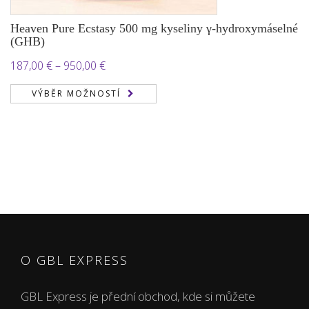
Heaven Pure Ecstasy 500 mg kyseliny γ-hydroxymáselné
(GHB)
Rozpětí
187,00
€
–
950,00
€
cen:
VÝBĚR MOŽNOSTÍ
187,00 €
až
950,00 €
O GBL EXPRESS
GBL Express je přední obchod, kde si můžete