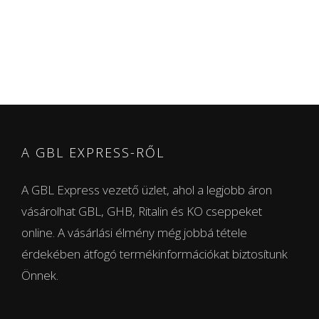
A GBL EXPRESS-RŐL
A GBL Express vezető üzlet, ahol a legjobb áron
vásárolhat GBL, GHB, Ritalin és KO cseppeket
online. A vásárlási élmény még jobbá tétele
érdekében átfogó termékinformációkat biztosítunk
Önnek.