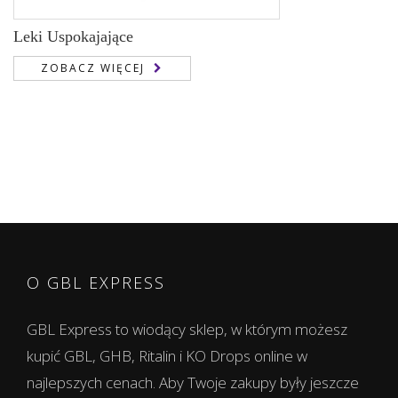
Leki Uspokajające
ZOBACZ WIĘCEJ
O GBL EXPRESS
GBL Express to wiodący sklep, w którym możesz
kupić GBL, GHB, Ritalin i KO Drops online w
najlepszych cenach. Aby Twoje zakupy były jeszcze