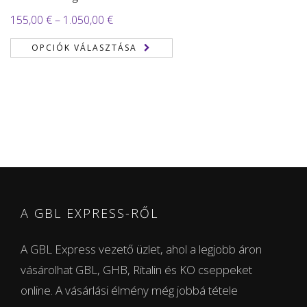
Ártartomány:
155,00
€
–
1.050,00
€
155,00 €
OPCIÓK VÁLASZTÁSA
-
1.050,00 €
A GBL EXPRESS-RŐL
A GBL Express vezető üzlet, ahol a legjobb áron
vásárolhat GBL, GHB, Ritalin és KO cseppeket
online. A vásárlási élmény még jobbá tétele