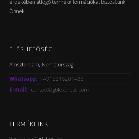
érdekében átfogó termékinformációkat biztosítunk
Önnek.
ELÉRHETŐSÉG
Amszterdam, Németország
Whatsapp:
+4915216201488
E-mail:
contact@gblexpress.com
TERMÉKEINK
Vásároljon GBL-t online