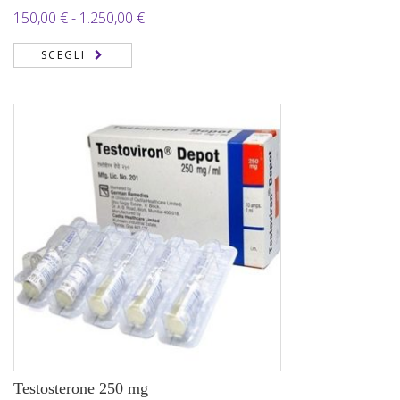
Fascia
150,00
€
-
1.250,00
€
di
SCEGLI
prezzo:
da
150,00 €
a
1.250,00 €
Testosterone 250 mg