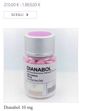
Fascia
210,00
€
-
1.863,00
€
di
SCEGLI
prezzo:
da
210,00 €
a
1.863,00 €
Dianabol 10 mg