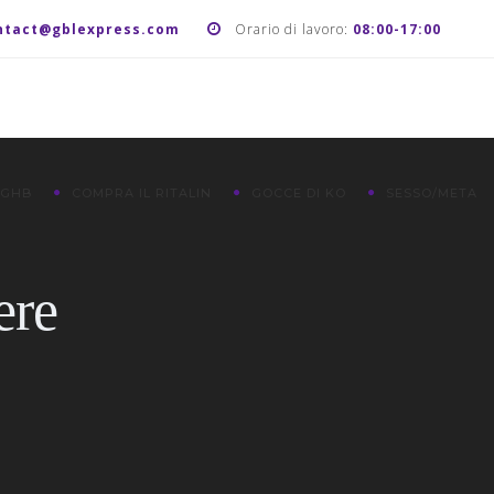
ntact@gblexpress.com
Orario di lavoro:
08:00-17:00
 GHB
COMPRA IL RITALIN
GOCCE DI KO
SESSO/META
ere