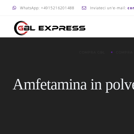
WhatsApp: +4915216201488
Inviateci un'e-mail:
co
COMPRA GBL
COMPRA
Amfetamina in polv