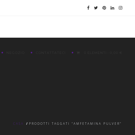
NEGOZIO
CONTATTATECI
0 ELEMENTI
0,00 €
CASA
/
PRODOTTI TAGGATI “AMFETAMINA PULVER”