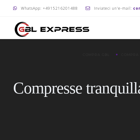
WhatsApp: +4915216201488
Inviateci un'e-mail:
co
COMPRA GBL
COMPRA
Compresse tranquill