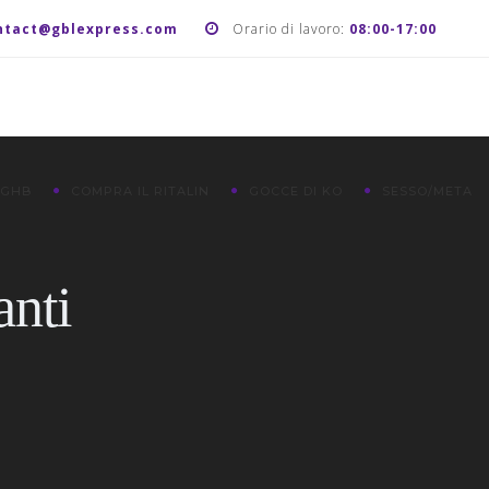
ntact@gblexpress.com
Orario di lavoro:
08:00-17:00
 GHB
COMPRA IL RITALIN
GOCCE DI KO
SESSO/META
anti