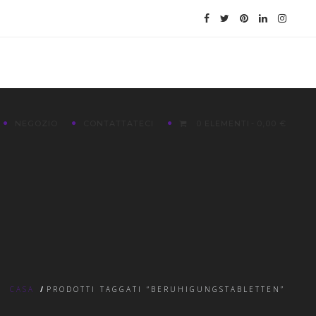
NEGOZIO
CONTATTATECI
0 ELEMENTI
0,00 €
CASA
/
PRODOTTI TAGGATI “BERUHIGUNGSTABLETTEN”