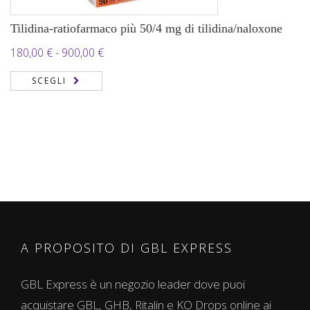
Tilidina-ratiofarmaco più 50/4 mg di tilidina/naloxone
Fascia
180,00
€
-
900,00
€
di
SCEGLI
prezzo:
da
180,00 €
a
900,00 €
A PROPOSITO DI GBL EXPRESS
GBL Express è un negozio leader dove puoi
acquistare GBL, GHB, Ritalin e KO Drops online ai