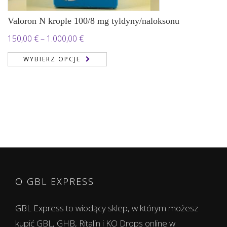
Valoron N krople 100/8 mg tyldyny/naloksonu
Zakres
150,00
€
–
1.000,00
€
cen:
WYBIERZ OPCJE
od
150,00 €
do
1.000,00 €
O GBL EXPRESS
GBL Express to wiodący sklep, w którym możesz
kupić GBL, GHB, Ritalin i KO Drops online w