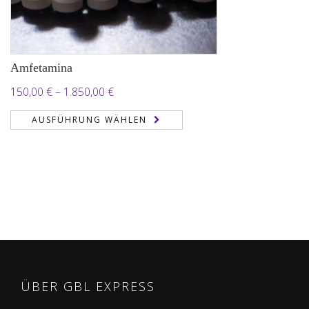
Amfetamina
Preisspanne:
150,00
€
–
1.850,00
€
150,00 €
AUSFÜHRUNG WÄHLEN
bis
1.850,00 €
ÜBER GBL EXPRESS