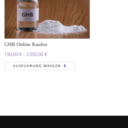
GHB Online Kaufen
Preisspanne:
190,00
€
–
2.050,00
€
190,00 €
AUSFÜHRUNG WÄHLEN
bis
2.050,00 €