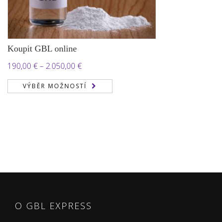
Koupit GBL online
Rozpětí
190,00
€
–
2.050,00
€
cen:
VÝBĚR MOŽNOSTÍ
190,00 €
až
2.050,00 €
O GBL EXPRESS