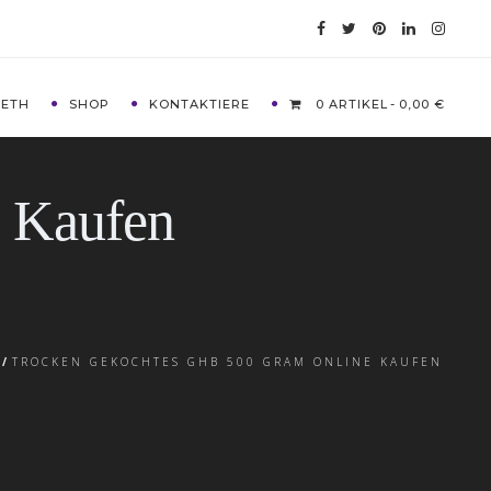
METH
SHOP
KONTAKTIERE
0 ARTIKEL
0,00 €
 Kaufen
/
TROCKEN GEKOCHTES GHB 500 GRAM ONLINE KAUFEN