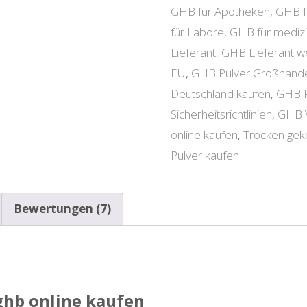
GHB für Apotheken
,
GHB f
Kaufen
für Labore
,
GHB für mediz
Menge
Lieferant
,
GHB Lieferant we
EU
,
GHB Pulver Großhand
Deutschland kaufen
,
GHB P
Sicherheitsrichtlinien
,
GHB V
online kaufen
,
Trocken ge
Pulver kaufen
Bewertungen (7)
ghb online
kaufen