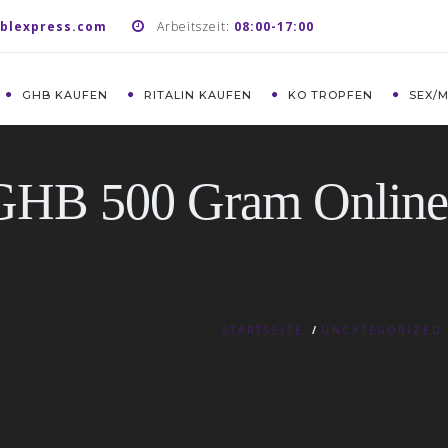
blexpress.com
Arbeitszeit:
08:00-17:00
GHB KAUFEN
RITALIN KAUFEN
KO TROPFEN
SEX/
 GHB 500 Gram Online
STARTSEITE
/
UNCATEGORIZED