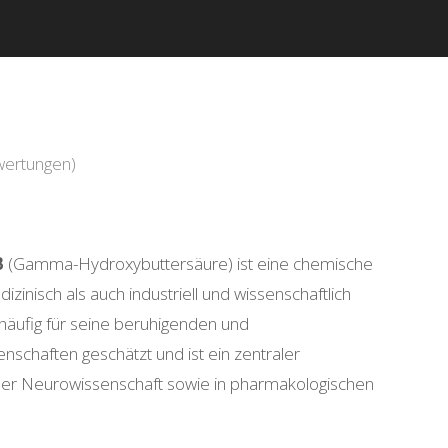
ertungen)
nne:
B
(Gamma-Hydroxybuttersäure) ist eine chemische
zinisch als auch industriell und wissenschaftlich
häufig für seine beruhigenden und
schaften geschätzt und ist ein zentraler
der Neurowissenschaft sowie in pharmakologischen