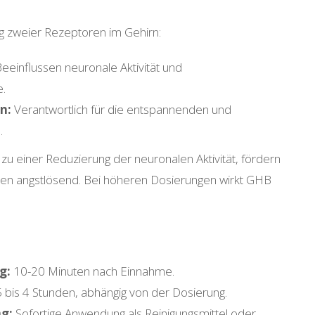
ng zweier Rezeptoren im Gehirn:
eeinflussen neuronale Aktivität und
e.
n:
Verantwortlich für die entspannenden und
.
 zu einer Reduzierung der neuronalen Aktivität, fördern
rken angstlösend. Bei höheren Dosierungen wirkt GHB
g:
10-20 Minuten nach Einnahme.
 bis 4 Stunden, abhängig von der Dosierung.
ng:
Sofortige Anwendung als Reinigungsmittel oder