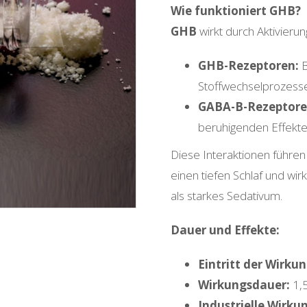
Wie funktioniert GHB?
GHB
wirkt durch Aktivieru
GHB-Rezeptoren:
B
Stoffwechselprozess
GABA-B-Rezeptore
beruhigenden Effekte
Diese Interaktionen führen
einen tiefen Schlaf und wi
als starkes Sedativum.
Dauer und Effekte:
Eintritt der Wirkun
Wirkungsdauer:
1,5
Industrielle Wirku