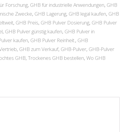
ür Forschung
,
GHB für industrielle Anwendungen
,
GHB
inische Zwecke
,
GHB Lagerung
,
GHB legal kaufen
,
GHB
ltweit
,
GHB Preis
,
GHB Pulver Dosierung
,
GHB Pulver
el
,
GHB Pulver günstig kaufen
,
GHB Pulver in
ulver kaufen
,
GHB Pulver Reinheit.
,
GHB
ertrieb
,
GHB zum Verkauf
,
GHB-Pulver
,
GHB-Pulver
kochtes GHB
,
Trockenes GHB bestellen
,
Wo GHB