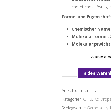
chemisches Lösungsmi
Formel und Eigenschaf
Chemischer Name
Molekularformel:
Molekulargewicht
MENGE
Trocken
In den Waren
gekochtes
GHB
Artikelnummer:
n. v.
500
Kategorien:
GHB
,
Ko Drop
Gram
Schlagwörter:
Gamma-Hydr
Online