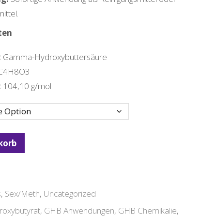
ttel.
ten
:
Gamma-Hydroxybuttersäure
C4H8O3
:
104,10 g/mol
korb
s
,
Sex/Meth
,
Uncategorized
oxybutyrat
,
GHB Anwendungen
,
GHB Chemikalie
,