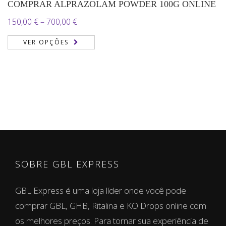
COMPRAR ALPRAZOLAM POWDER 100G ONLINE
Price
150,00
€
–
700,00
€
range:
VER OPÇÕES
150,00 €
through
700,00 €
SOBRE GBL EXPRESS
GBL Express é uma loja líder onde você pode
comprar GBL, GHB, Ritalina e KO Drops online com
os melhores preços. Para tornar sua experiência de