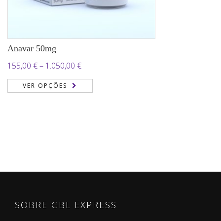
Anavar 50mg
Price
155,00
€
–
1.050,00
€
range:
VER OPÇÕES
155,00 €
through
1.050,00 €
SOBRE GBL EXPRESS