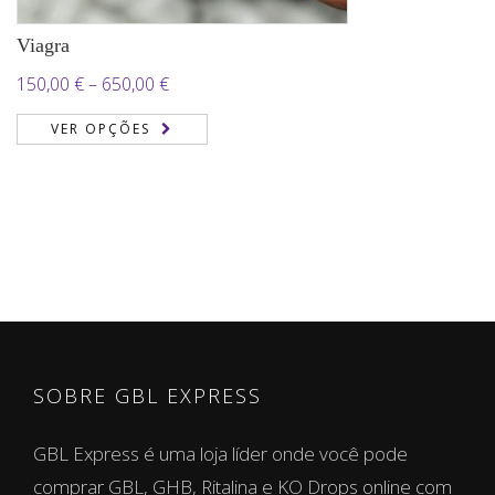
Viagra
Price
150,00
€
–
650,00
€
range:
VER OPÇÕES
150,00 €
through
650,00 €
SOBRE GBL EXPRESS
GBL Express é uma loja líder onde você pode
comprar GBL, GHB, Ritalina e KO Drops online com