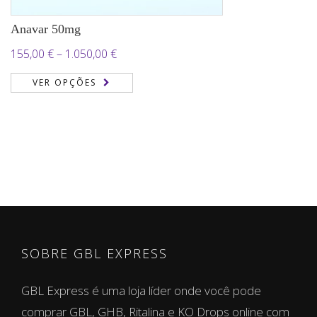
Anavar 50mg
Price
155,00
€
–
1.050,00
€
range:
VER OPÇÕES
155,00 €
through
1.050,00 €
SOBRE GBL EXPRESS
GBL Express é uma loja líder onde você pode
comprar GBL, GHB, Ritalina e KO Drops online com