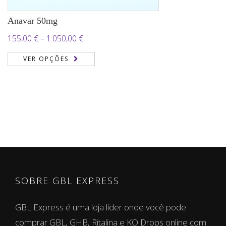
Anavar 50mg
Price
155,00
€
–
1.050,00
€
range:
VER OPÇÕES
155,00 €
through
1.050,00 €
SOBRE GBL EXPRESS
GBL Express é uma loja líder onde você pode
comprar GBL, GHB, Ritalina e KO Drops online com