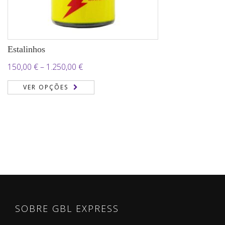
Estalinhos
Price
150,00
€
–
1.250,00
€
range:
VER OPÇÕES
150,00 €
through
1.250,00 €
SOBRE GBL EXPRESS