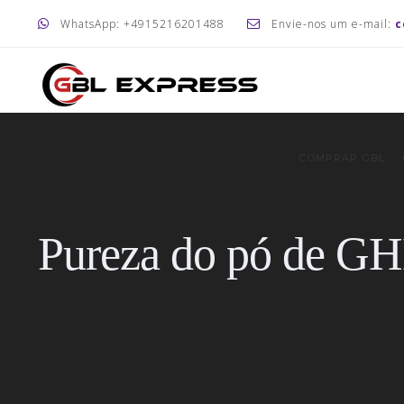
WhatsApp: +4915216201488
Envie-nos um e-mail:
c
COMPRAR GBL
Pureza do pó de GH