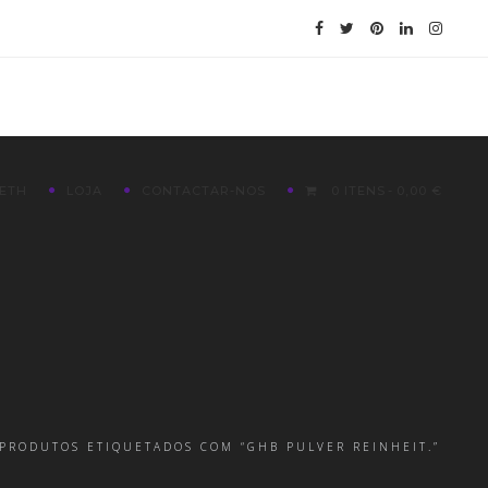
ETH
LOJA
CONTACTAR-NOS
0 ITENS
0,00 €
PRODUTOS ETIQUETADOS COM “GHB PULVER REINHEIT.”