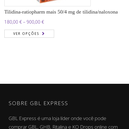
Tilidina-ratiopharm mais 50/4 mg de tilidina/naloxona
Price
180,00
€
–
900,00
€
range:
VER OPÇÕES
180,00 €
through
900,00 €
SOBRE GBL EXPRESS
GBL Express é uma loja líder onde você pode
comprar GBL, GHB, Ritalina e KO Drops online com