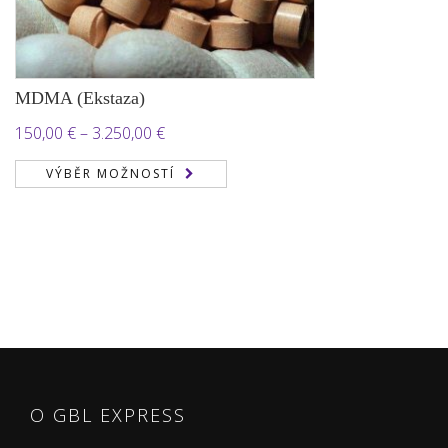
MDMA (Ekstaza)
Rozpětí
150,00
€
–
3.250,00
€
cen:
VÝBĚR MOŽNOSTÍ
150,00 €
až
3.250,00 €
O GBL EXPRESS