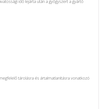
vatossági idő lejárta után a gyógyszert a gyártó
egfelelő tárolásra és ártalmatlanításra vonatkozó