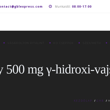
ontact@gblexpress.com
Munkaidő:
08:00-17:00
VÁSÁROLJON RITALINT
KO CSEPPEK
SZEX/METH
y 500 mg γ-hidroxi-va
KEZDŐLAP
/
GHB
/