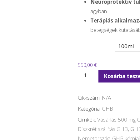
Neuroprotektív t
agyban.
Terápiás alkalmaz
betegségek kutatásá
Mennyiség
550,00
€
Heaven
Kosárba tes
Pure
Ecstasy
Cikkszám:
N/A
500
Kategória:
GHB
mg
Címkék:
Vásárlás 500 mg
γ-
Diszkrét szállítás GHB
,
GHB
Hydroxybuttersäure
Németország
,
GHB kémiai 
(GHB)