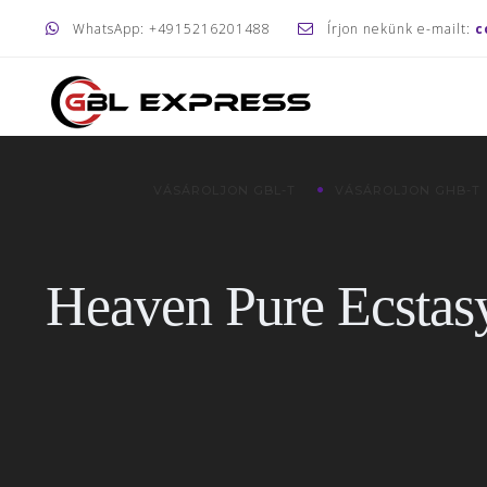
WhatsApp: +4915216201488
Írjon nekünk e-mailt:
c
VÁSÁROLJON GBL-T
VÁSÁROLJON GHB-T
Heaven Pure Ecstas