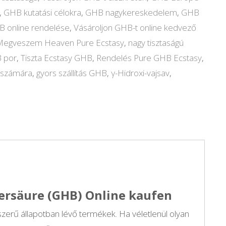
,
GHB kutatási célokra
,
GHB nagykereskedelem
,
GHB
 online rendelése
,
Vásároljon GHB-t online kedvező
Megveszem Heaven Pure Ecstasy
,
nagy tisztaságú
B por
,
Tiszta Ecstasy GHB
,
Rendelés Pure GHB Ecstasy
,
k számára
,
gyors szállítás GHB
,
γ-Hidroxi-vajsav
,
ersäure (GHB) Online kaufen
jszerű állapotban lévő termékek. Ha véletlenül olyan