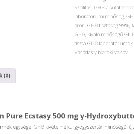
Szállítás
,
GHB a kutatáshoz
mennyiség
laboratóriumi minőség
,
GHB
áron
,
GHB tisztaság 99%
,
GHB
,
kiváló minőségű GH
tiszta GHB laboratóriumo
Vásárlás γ-hidroxi-vajsav
 (0)
n Pure Ecstasy 500 mg γ-Hydroxybutt
ermék egységei
GHB
kivétel nélkül gyógyszertári minőségű, ú