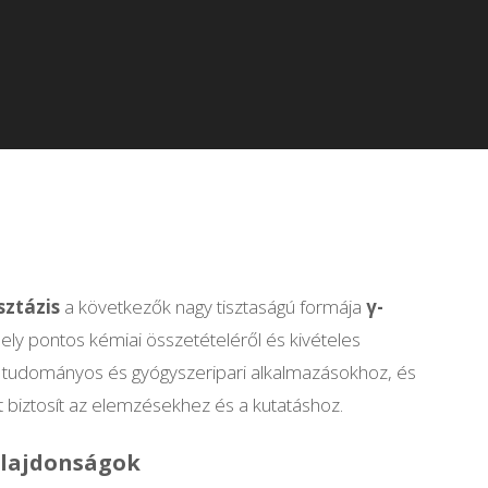
ány:
sztázis
a következők nagy tisztaságú formája
γ-
ly pontos kémiai összetételéről és kivételes
lis tudományos és gyógyszeripari alkalmazásokhoz, és
iztosít az elemzésekhez és a kutatáshoz.
ulajdonságok