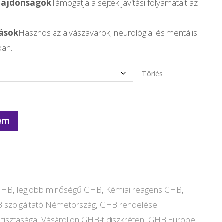
ulajdonságok
Támogatja a sejtek javítási folyamatait az
ások
Hasznos az alvászavarok, neurológiai és mentális
ban.
Törlés
zem
 GHB
,
legjobb minőségű GHB
,
Kémiai reagens GHB
,
 szolgáltató Németország
,
GHB rendelése
tisztasága
,
Vásároljon GHB-t diszkréten
,
GHB Europe