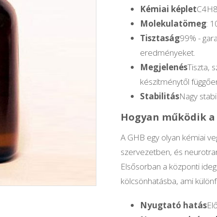
Kémiai képlet
C4H
Molekulatömeg
: 
Tisztaság
99% - gar
eredményeket.
Megjelenés
Tiszta, 
készítménytől függőe
Stabilitás
Nagy stabi
Hogyan működik a
A GHB egy olyan kémiai veg
szervezetben, és neurotra
Elsősorban a központi ide
kölcsönhatásba, ami különf
Nyugtató hatás
Elő