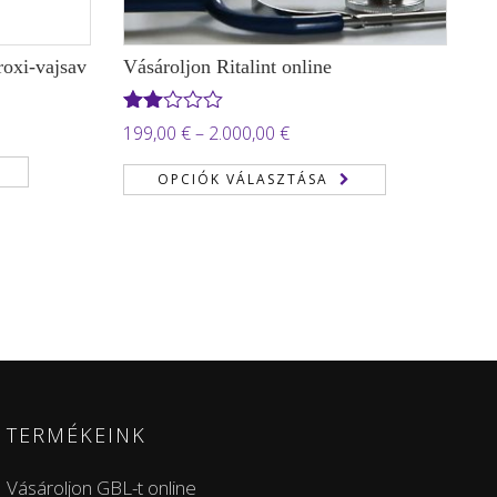
oxi-vajsav
Vásároljon Ritalint online
ány:
Értékelés:
Ártartomány:
199,00
€
–
2.000,00
€
2.00
199,00 €
/ 5
OPCIÓK VÁLASZTÁSA
-
 €
2.000,00 €
TERMÉKEINK
Vásároljon GBL-t online