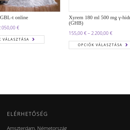
 GBL-t online
Xyrem 180 ml 500 mg γ-hidr
(GHB)
Ártartomány:
2.050,00
€
Ártartom
155,00
€
–
2.200,00
€
190,00 €
K VÁLASZTÁSA
155,00 €
-
OPCIÓK VÁLASZTÁSA
-
2.050,00 €
2.200,00
ELÉRHETŐSÉG
Amszterdam, Németország