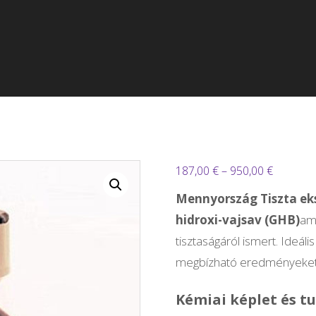
Ártartom
187,00
€
–
950,00
€
187,00 €
Mennyország Tiszta ek
-
hidroxi-vajsav (GHB)
ame
950,00 €
tisztaságáról ismert. Ideá
megbízható eredményeket b
Kémiai képlet és t