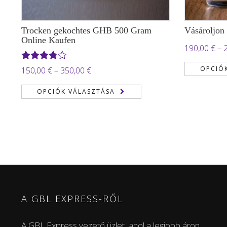
Trocken gekochtes GHB 500 Gram
Vásároljon
Online Kaufen
190,00
€
–
Értékelés:
OPCIÓ
Ártartomány:
150,00
€
–
350,00
€
3.71
/ 5
150,00 €
OPCIÓK VÁLASZTÁSA
-
350,00 €
A GBL EXPRESS-RŐL
A GBL Express vezető üzlet, ahol a legjobb áron