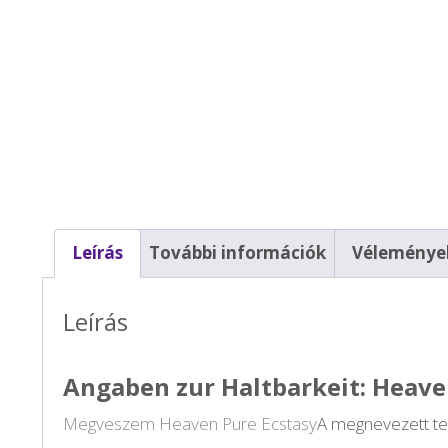
Leírás
További információk
Vélemények
Leírás
Angaben zur Haltbarkeit: Heave
Megveszem Heaven Pure Ecstasy
A megnevezett t