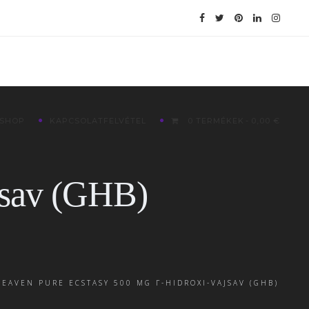
SHOP
KAPCSOLATFELVÉTEL
0 TERMÉKEK
0,00 €
jsav (GHB)
HEAVEN PURE ECSTASY 500 MG Γ-HIDROXI-VAJSAV (GHB)