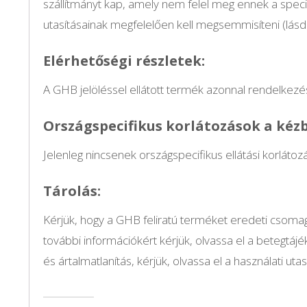
szállítmányt kap, amely nem felel meg ennek a specifi
utasításainak megfelelően kell megsemmisíteni (lásd 
Elérhetőségi részletek:
A GHB jelöléssel ellátott termék azonnal rendelkezés
Országspecifikus korlátozások a kéz
Jelenleg nincsenek országspecifikus ellátási korl
Tárolás:
Kérjük, hogy a GHB feliratú terméket eredeti csoma
további információkért kérjük, olvassa el a betegtájé
és ártalmatlanítás, kérjük, olvassa el a használati utasí