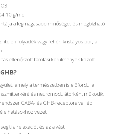
8O3
104,10 g/mol
antálja a legmagasabb minőséget és megbízható
színtelen folyadék vagy fehér, kristályos por, a
n.
litás ellenőrzött tárolási körülmények között.
 GHB?
yület, amely a természetben is előfordul a
nszmitterként és neuromodulátorként működik.
grendszer GABA- és GHB-receptoraival lép
éle hatásokhoz vezet:
segíti a relaxációt és az alvást.