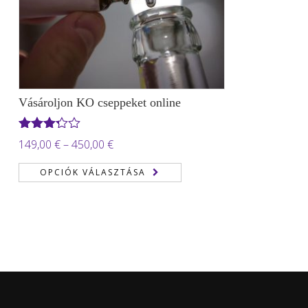
Vásároljon KO cseppeket online
Értékelés:
Ártartomány:
149,00
€
–
450,00
€
3.22
/
149,00 €
5
OPCIÓK VÁLASZTÁSA
-
450,00 €