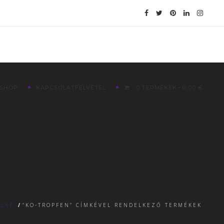
SHOP
KAPCSOLATFELVÉTEL
0 TERMÉKEK
0,00 €
LAP
/
“KO-TROPFEN” CÍMKÉVEL RENDELKEZŐ TERMÉKEK