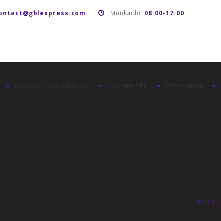
ontact@gblexpress.com
Munkaidő:
08:00-17:00
VÁSÁROLJON RITALINT
KO CSEPPEK
SZEX/METH
KEZDŐ