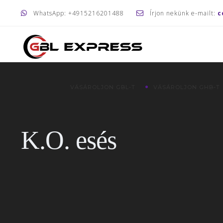
WhatsApp: +4915216201488
Írjon nekünk e-mailt:
c
VÁSÁROLJON GBL-T
VÁSÁROLJON GHB-T
K.O. esés