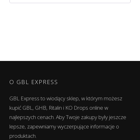
O GBL EXPRESS
GBL Express to wiodący sklep, w którym możesz
kupić GBL, GHB, Ritalin i KO Drops online w
najlepszych cenach. Aby Twoje zakupy były jeszcze
lepsze, zapewniamy wyczerpujące informacje o
produktach.