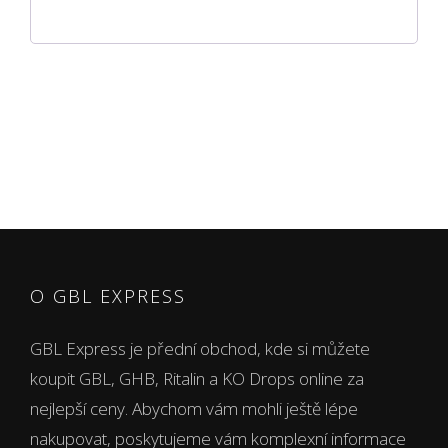
O GBL EXPRESS
GBL Express je přední obchod, kde si můžete
koupit GBL, GHB, Ritalin a KO Drops online za
nejlepší ceny. Abychom vám mohli ještě lépe
nakupovat, poskytujeme vám komplexní informace