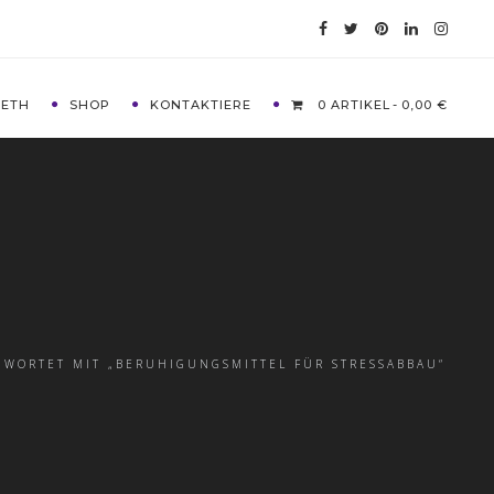
METH
SHOP
KONTAKTIERE
0 ARTIKEL
0,00 €
WORTET MIT „BERUHIGUNGSMITTEL FÜR STRESSABBAU“