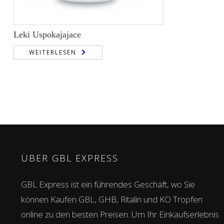
Leki Uspokajajace
WEITERLESEN
ÜBER GBL EXPRESS
GBL Express ist ein führendes Geschäft, wo Sie
können Kaufen GBL, GHB, Ritalin und KO Tropfen
online zu den besten Preisen. Um Ihr Einkaufserlebnis