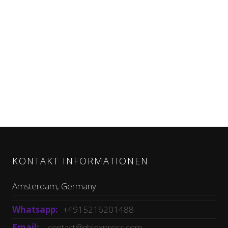
KONTAKT INFORMATIONEN
Amsterdam, Germany
Whatsapp:
+4915216201488
Email:
contact@gblexpress.com