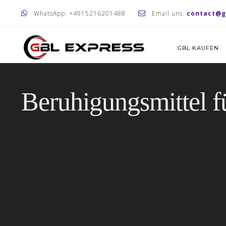
WhatsApp: +4915216201488
Email uns:
contact@g
GBL KAUFEN
Beruhigungsmittel f