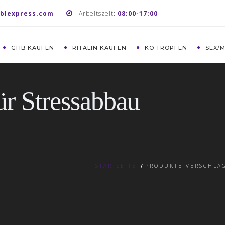
blexpress.com
Arbeitszeit:
08:00-17:00
GHB KAUFEN
RITALIN KAUFEN
KO TROPFEN
SEX/
ür Stressabbau
STARTSEITE
/
PRODUKTE VERSCHLAG