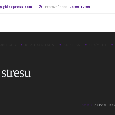
@gblexpress.com
Pracovní doba:
08:00-17:00
UPIT GHB
KUPTE SI RITALIN
KO KLESÁ
SEX/METH
 stresu
DOMŮ
/
PRODUKTY