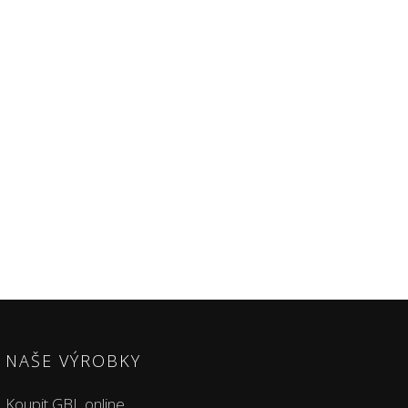
NAŠE VÝROBKY
Koupit GBL online