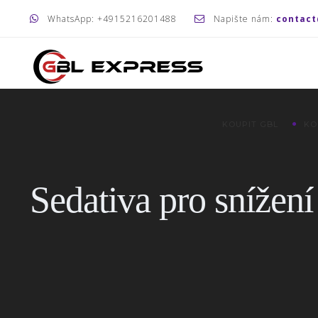
WhatsApp: +4915216201488
Napište nám:
contact
KOUPIT GBL
KO
Sedativa pro snížení