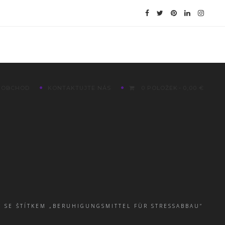
OBCHOD
KONTAKTUJTE NÁS
0 POLOŽEK
0,00 €
 SE ŠTÍTKEM „BERUHIGUNGSMITTEL FÜR STRESSABBAU“