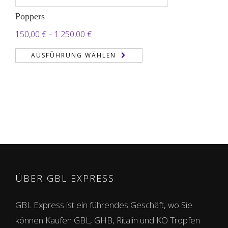
Poppers
Preisspanne:
150,00
€
–
1.250,00
€
150,00 €
AUSFÜHRUNG WÄHLEN
bis
1.250,00 €
ÜBER GBL EXPRESS
GBL Express ist ein führendes Geschäft, wo Sie
können Kaufen GBL, GHB, Ritalin und KO Tropfen