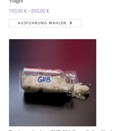
Viagra
Preisspanne:
150,00
€
–
650,00
€
150,00 €
AUSFÜHRUNG WÄHLEN
bis
650,00 €