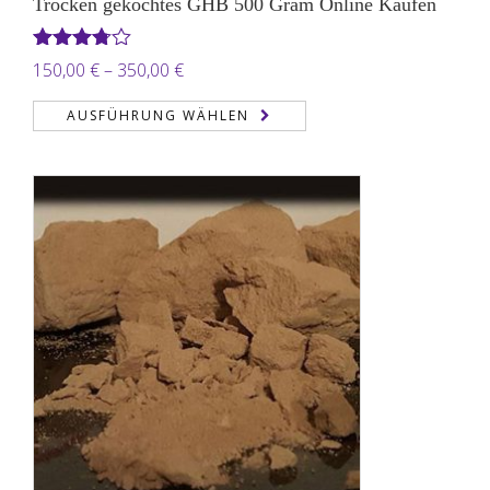
Trocken gekochtes GHB 500 Gram Online Kaufen
Bewertet
Preisspanne:
150,00
€
–
350,00
€
mit
3.71
150,00 €
von 5
AUSFÜHRUNG WÄHLEN
bis
350,00 €