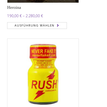
Heroina
Preisspanne:
190,00
€
–
2.280,00
€
190,00 €
AUSFÜHRUNG WÄHLEN
bis
2.280,00 €