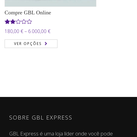
Compre GBL Online
Avaliação
Price
180,00
€
–
6.000,00
€
2.00
range:
de 5
VER OPÇÕES
180,00 €
through
6.000,00 €
SOBRE GBL EXPRESS
GBL Express é uma loja líder onde você pode